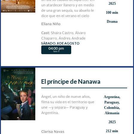
un día su caballo desaparece. En
2025
un atardecer llanero y en medio
de una gran sequía, su abuelo le
100 min
dice que en el verano el cielo
Drama
atrapa a los animales y que ellos
Eliana Niño
solo regresan hasta el día en que
vuelva a llover en la tierra. Shaira
Cast:
Shaira Castro, Álvaro
encontrará la forma de hacer
Chaparro, Ándres Andrade
volver la lluvia para traer de
SÁBADO, 8 DE AGOSTO
vuelta a su caballo Semillas.
04:00 pm
Sala 5
El príncipe de Nanawa
Argentina,
Ángel, un niño de nueve años,
Paraguay,
filma su vida en el territorio que
Colombia,
une —y separa— Paraguay y
Alemania
Argentina.
2025
212 min
Clarisa Navas