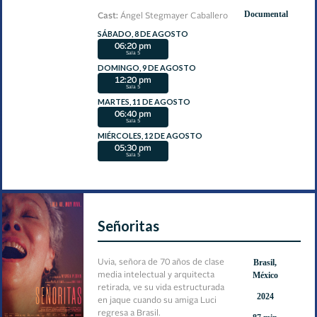
Documental
Cast:
Ángel Stegmayer Caballero
SÁBADO, 8 DE AGOSTO
06:20 pm
Sala 5
DOMINGO, 9 DE AGOSTO
12:20 pm
Sala 5
MARTES, 11 DE AGOSTO
06:40 pm
Sala 5
MIÉRCOLES, 12 DE AGOSTO
05:30 pm
Sala 5
Señoritas
Brasil,
Uvia, señora de 70 años de clase
México
media intelectual y arquitecta
retirada, ve su vida estructurada
2024
en jaque cuando su amiga Luci
regresa a Brasil.