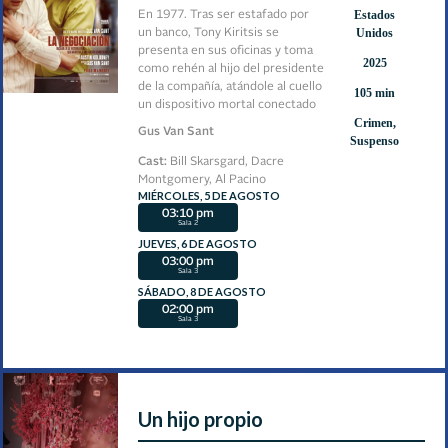
Estados
En 1977. Tras ser estafado por
Unidos
un banco, Tony Kiritsis se
presenta en sus oficinas y toma
2025
como rehén al hijo del presidente
de la compañía, atándole al cuello
105 min
un dispositivo mortal conectado
Crimen,
al gatillo de una escopeta.
Gus Van Sant
Suspenso
Cast:
Bill Skarsgard, Dacre
Montgomery, Al Pacino
MIÉRCOLES, 5 DE AGOSTO
03:10 pm
Sala 2
JUEVES, 6 DE AGOSTO
03:00 pm
Sala 3
SÁBADO, 8 DE AGOSTO
02:00 pm
Sala 3
Un hijo propio