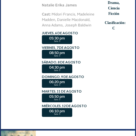
Drama,
hambriento
Natalie Erika James
Ciencia
Ficción
Cast:
Midori Francis, Madeleine
Madden, Danielle Macdonald,
Clasificación:
Anna Adams, Joseph Baldwin
C
JUEVES, 6 DE AGOSTO
05:30 pm
Sala 3
VIERNES, 7 DE AGOSTO
08:50 pm
Sala 3
SÁBADO, 8 DE AGOSTO
04:30 pm
Sala 3
DOMINGO, 9 DE AGOSTO
06:20 pm
Sala 3
MARTES, 11 DE AGOSTO
05:50 pm
Sala 3
MIÉRCOLES, 12 DE AGOSTO
06:10 pm
Sala 3