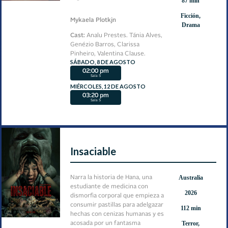
87 min
Ficción,
Mykaela Plotkjn
Drama
Cast:
Analu Prestes. Tánia Alves,
Genézio Barros, Clarissa
Pinheiro, Valentina Clause.
SÁBADO, 8 DE AGOSTO
02:00 pm
Sala 5
MIÉRCOLES, 12 DE AGOSTO
03:20 pm
Sala 5
Insaciable
Australia
Narra la historia de Hana, una
estudiante de medicina con
2026
dismorfia corporal que empieza a
consumir pastillas para adelgazar
112 min
hechas con cenizas humanas y es
Terror,
acosada por un fantasma