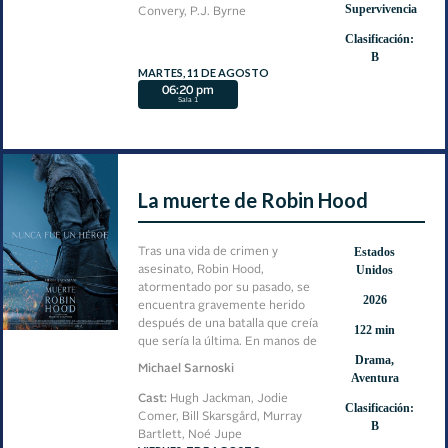
Supervivencia
Convery, P.J. Byrne
Clasificación:
B
MARTES, 11 DE AGOSTO
06:20 pm
Sala 1
La muerte de Robin Hood
Estados
Tras una vida de crimen y
Unidos
asesinato, Robin Hood,
atormentado por su pasado, se
2026
encuentra gravemente herido
después de una batalla que creía
122 min
que sería la última. En manos de
Drama,
una misteriosa mujer, se le
Michael Sarnoski
Aventura
ofrece una oportunidad de
redención.
Cast:
Hugh Jackman, Jodie
Clasificación:
Comer, Bill Skarsgård, Murray
B
Bartlett, Noé Jupe