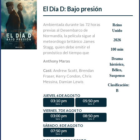
El Día D: Bajo presión
Reino
Ambientada durante las 72 horas
Unido
previas al Desembarco de
Normandía, la película sigue al
2026
meteorólogo británico James
Stagg, quien debe emitir el
100 min
pronóstico del tiempo que
Drama
determinará si las fuerzas aliadas
Anthony Maras
histórico,
lanzan o retrasan la invasión del
Bélico,
Día D. Mientras la presión política
Cast:
Andrew Scott, Brendan
Suspenso
y militar aumenta, una sola
Fraser, Kerry Condon, Chris
decisión podría cambiar el rumbo
Messina, Damian Lewis
Clasificación:
de la Segunda Guerra Mundial.
B
JUEVES, 6 DE AGOSTO
03:10 pm
05:50 pm
Sala 1
Sala 4
VIERNES, 7 DE AGOSTO
03:00 pm
08:50 pm
Sala 1
Sala 4
SÁBADO, 8 DE AGOSTO
07:50 pm
Sala 4