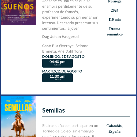
Noruega
Johanne es una chica que se
enamora perdidamente de su
2024
profesora de francés,
experimentando su primer amor
110 min
intenso. Deseando preservar sus
Drama
sentimientos, la joven
romántico
documenta sus emociones y
Dag Johan Haugerud
experiencias por escrito.
Cast:
Ella Øverbye, Selome
Emnetu, Ane Dahl Torp
DOMINGO, 9 DE AGOSTO
04:40 pm
Sala 5
MARTES, 11 DE AGOSTO
11:30 am
Sala 5
Semillas
Colombia,
Shaira sueña con participar en un
España
Torneo de Coleo, sin embargo,