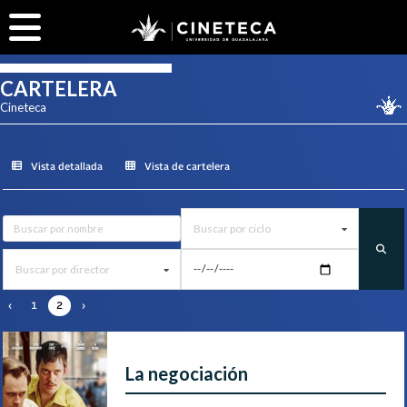
CARTELERA
Cineteca
Vista detallada
Vista de cartelera
Buscar por ciclo
Buscar por director
‹
1
2
›
La negociación