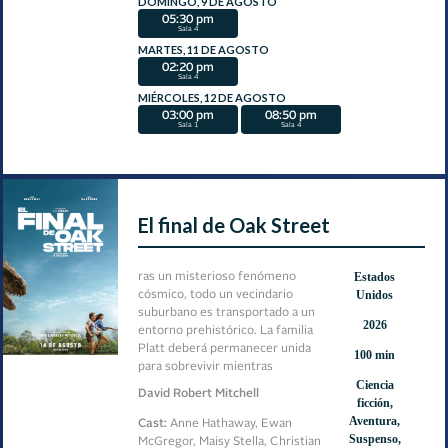
DOMINGO, 9 DE AGOSTO
05:30 pm
Sala 4
MARTES, 11 DE AGOSTO
02:20 pm
Sala 4
MIÉRCOLES, 12 DE AGOSTO
03:00 pm
08:50 pm
Sala 1
Sala 4
El final de Oak Street
Estados
ras un misterioso fenómeno
Unidos
cósmico, todo un vecindario
suburbano es transportado a un
2026
entorno prehistórico. La familia
Platt deberá permanecer unida
100 min
para sobrevivir mientras
Ciencia
enfrenta dinosaurios y un mundo
David Robert Mitchell
ficción,
completamente desconocido.
Aventura,
Cast:
Anne Hathaway, Ewan
Suspenso,
McGregor, Maisy Stella, Christian