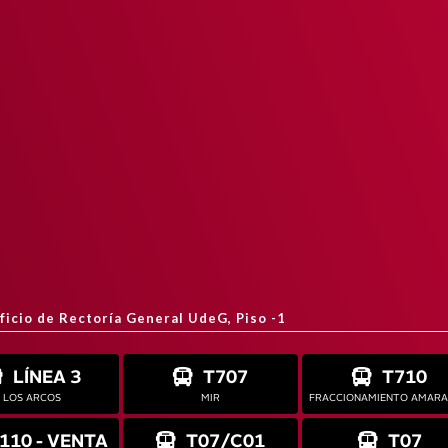
ificio de Rectoría General UdeG, Piso -1
LÍNEA 3
T707
T710
LOS ARCOS
MIR
FRACCIONAMIENTO AMAR
110 - VENTA
T07/C01
T07