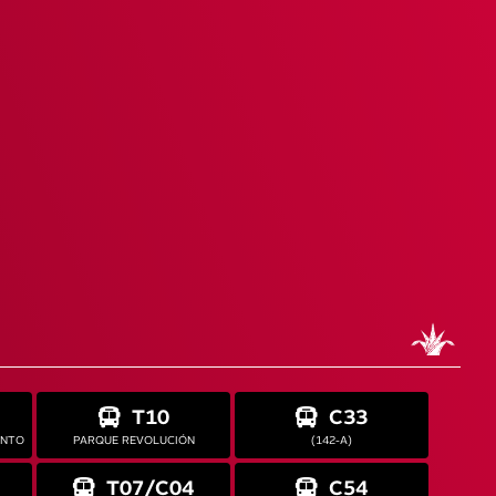
T10
C33
ANTO
PARQUE REVOLUCIÓN
(142-A)
T07/C04
C54