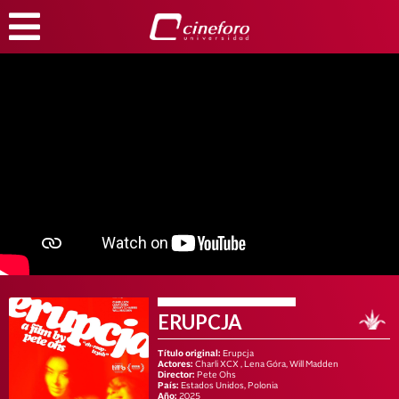
ERUPCJA
Título original:
Erupcja
Actores:
Charli XCX , Lena Góra, Will Madden
Director:
Pete Ohs
País:
Estados Unidos, Polonia
Año:
2025